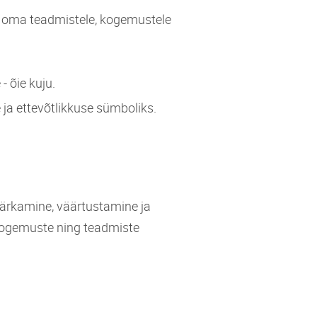
t oma teadmistele, kogemustele
 õie kuju.
 ja ettevõtlikkuse sümboliks.
ärkamine, väärtustamine ja
 kogemuste ning teadmiste