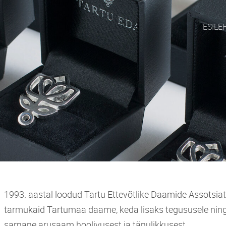
ESILE
1993. aastal loodud Tartu Ettevõtlike Daamide Assotsiat
tarmukaid Tartumaa daame, keda lisaks tegususele ning
sarnane arusaam hoolivusest ja tänulikkusest.