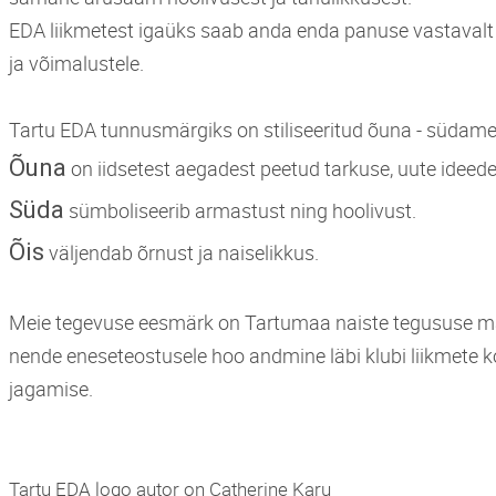
EDA liikmetest igaüks saab anda enda panuse vastaval
ja võimalustele.
Tartu EDA tunnusmärgiks on stiliseeritud õuna - südame -
Õuna
on iidsetest aegadest peetud tarkuse, uute ideede
Süda
sümboliseerib armastust ning hoolivust.
Õis
väljendab õrnust ja naiselikkus.
Meie tegevuse eesmärk on Tartumaa naiste tegususe m
nende eneseteostusele hoo andmine läbi klubi liikmete
jagamise.
Tartu EDA logo autor on Catherine Karu