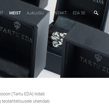
HT
MEIST
AJALUGU
KONTAKT
EDA 30
sioon (Tartu EDA) liidab
 teotahtelisusele ühendab