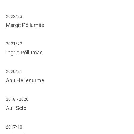
2
022/
23
Margit Põllumäe
2
021/
22
Ingrid Põllumäe
2
020/
21
Anu Hellenurme
2
018 -
2020
Auli Solo
2
017/
18