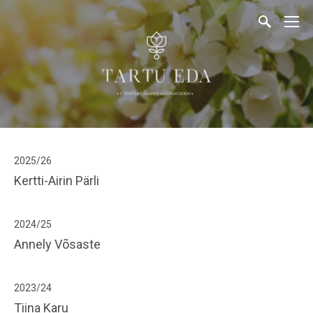
2025/26
Kertti-Airin Pärli
2024/25
Annely Võsaste
2
023/
24
Tiina Karu