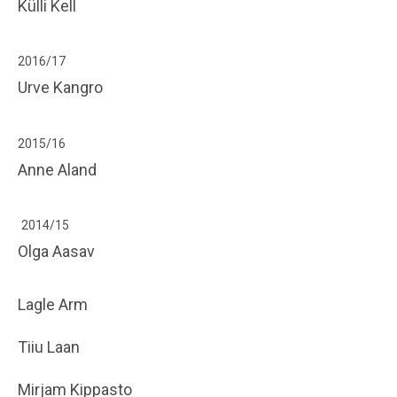
Külli Kell
2
016/
17
Urve Kangro
20
15/
16
Anne Aland
2014/15
Olga Aasav
Lagle Arm
Tiiu Laan
Mirjam Kippasto